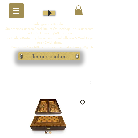
Sehr geehrte Kunden,
Sie erhalten unsere Produkte im Onlineshop und in unserem
Laden in Hamburg-Winterhude
Ihre Online-Bestellung lassen wir innerhalb von 5 Werktagen
über DHL liefern.
Ein Besuch im Geschäft ist nur nach Terminbuchung möglich
Termin buchen