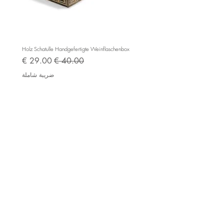
aufgeklappt 40 x 40 x 4 cm
Feldgröße : 35 x 35
mm
e BC525
Holz Schatulle Handgefertigte Weinflaschenbox
Gewicht : 1200 gr
سعر عادي
سعر البيع
30 Backgammon Steine aus Mosaik
ضريبة شاملة
Holz
Rund : 26 mm dick : 6,5 mm
(inkl.) 4 Würfelsteine
Impressum
AGB