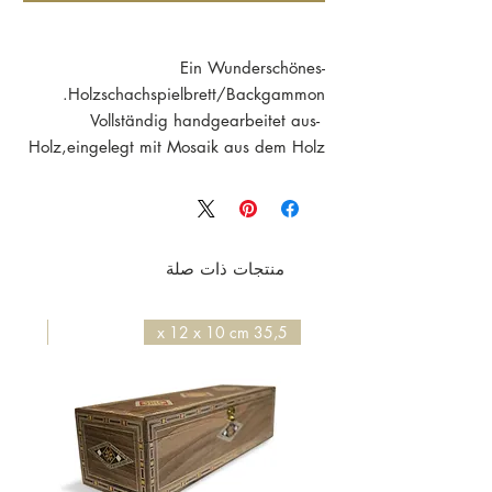
-Ein Wunderschönes
Holzschachspielbrett/Backgammon.
-Vollständig handgearbeitet aus
Holz,eingelegt mit Mosaik aus dem Holz
verschiedener Bäume.
- und mit Mosaik-intarsien und Pearlmutt
geschmückt ist.
-Die Hochglanz-Oberfläche wurden mit
منتجات ذات صلة
Natur-Schellack poliert.Dieses
Schachspielbrett ist ein Schatz der
traditionellen Handwerkkunst,wie sie seit
50 x 50 x 4,2 cm
35,5 x 12 x 10 cm
Jahrhunderten in Damaskus gepflegt
wird.
Backgammon / Schachspiel
Aufklapbares Holzspielbrett
Maße (LxBxH) : zugeklappt
40 x 20 x 8 cm