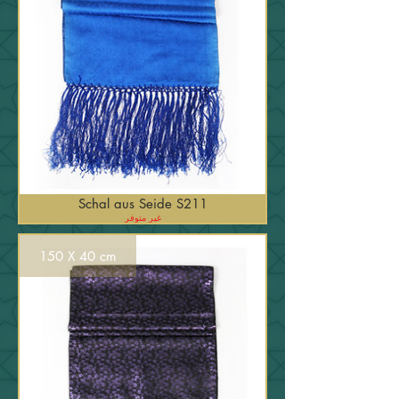
Schal aus Seide S211
غير متوفر
150 X 40 cm