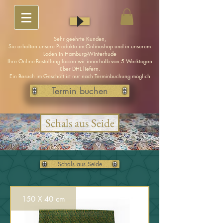
Sehr geehrte Kunden,
Sie erhalten unsere Produkte im Onlineshop und in unserem
Laden in Hamburg-Winterhude
Ihre Online-Bestellung lassen wir innerhalb von 5 Werktagen
über DHL liefern.
Ein Besuch im Geschäft ist nur nach Terminbuchung möglich
Termin buchen
Schals aus Seide
Schals aus Seide
150 X 40 cm