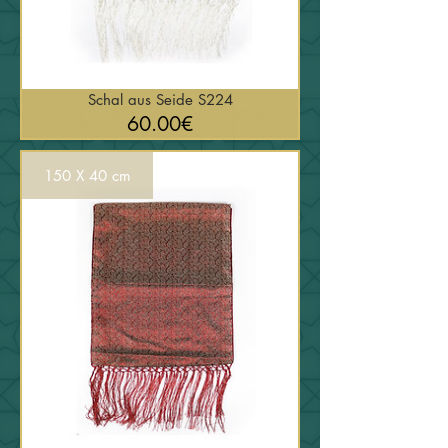
Schal aus Seide S224
السعر
60.00€
150 X 40 cm