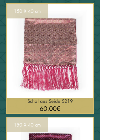
150 X 40 cm
Schal aus Seide S219
السعر
60.00€
150 X 40 cm