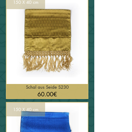
150 X 40 cm
Schal aus Seide S230
السعر
60.00€
150 X 40 cm