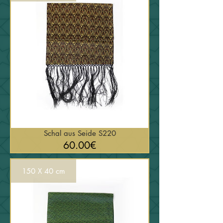
Schal aus Seide S220
السعر
60.00€
150 X 40 cm