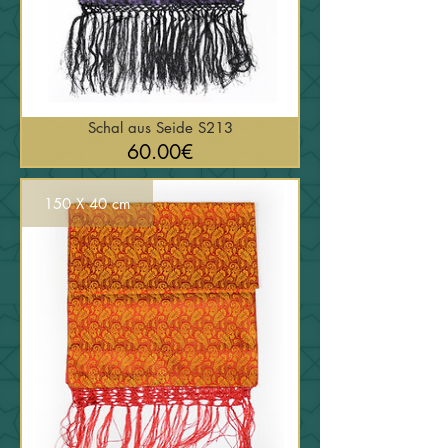
Schal aus Seide S213
السعر
60.00€
150 X 40 cm