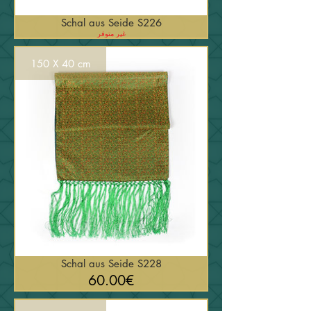
Schal aus Seide S226
غير متوفر
150 X 40 cm
Schal aus Seide S228
السعر
60.00€