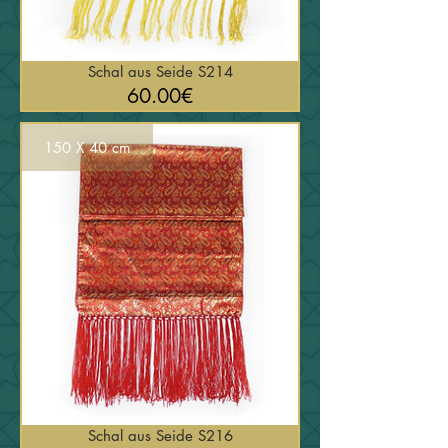
Schal aus Seide S214
السعر
60.00€
150 X 40 cm
Schal aus Seide S216