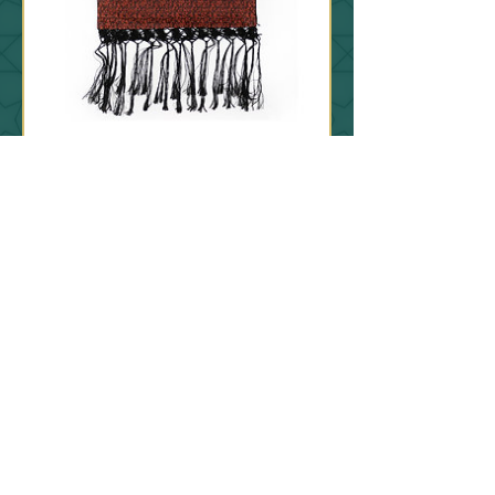
Schal aus Seide S223
السعر
60.00€
150 X 40 cm