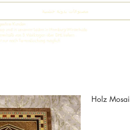
مصنوعات يدوية خشبية
geehrte Kunden,
shop und in unserem Laden in Hamburg-Winterhude
 innerhalb von 5 Werktagen über DHL liefern.
st nur nach Terminbuchung möglich
Holz Mosai