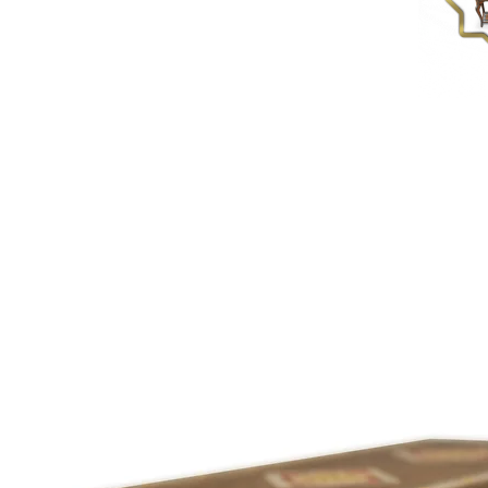
Die Hochglanz-Oberfläche wurden mit Natur-Lack poliert.
er traditionellen Handwerkkunst,wie sie seit
Jahrhunderten in Damaskus gepflegt wird.
Außenmaße : Länge 8 x Breite 11 x Höhe 4 cm
Innenmaße : Länge 6 x Breite 9 x Tiefe 2,5 cm
Gewicht: 120 gr
Damaskunst K 1-3-41 ist innen mit rotem Samt ausgekleidet.