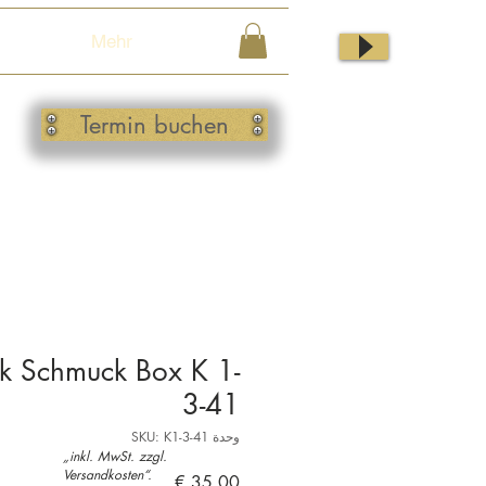
Mehr
Termin buchen
k Schmuck Box K 1-
3-41
وحدة SKU: K1-3-41
„inkl. MwSt. zzgl.
Versandkosten“.
السعر