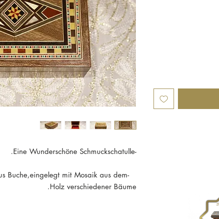
-Eine Wunderschöne Schmuckschatulle.
aus Buche,eingelegt mit Mosaik aus dem
Holz verschiedener Bäume.
- mit flachem Deckel und mit funkelnden Perlmutt-intarsien geschmückt ist.