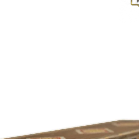
Die Hochglanz-Oberfläche wurden mit Natur-Schellack poliert.
er traditionellen Handwerkkunst,wie sie seit
Jahrhunderten in Damaskus gepflegt wird.
Außenmaße : Länge 30 x Breite 20 x Höhe 7,3 cm
Innenmaße : Länge 26,5 x Breite 16,5 x Tiefe 5 cm
Gewicht: 1000 gr
Damaskunst K 1-9-41 ist innen mit rotem Samt ausgekleidet.
UNBENUTZT und in einwandfreiem
Zustand.