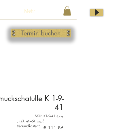
Mehr
Termin buchen
uckschatulle K 1-9-
41
وحدة SKU: K1-9-41
„inkl. MwSt. zzgl.
Versandkosten“.
السعر