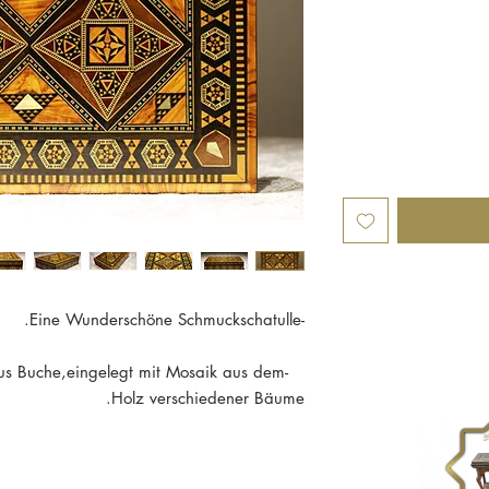
-Eine Wunderschöne Schmuckschatulle.
aus Buche,eingelegt mit Mosaik aus dem
Holz verschiedener Bäume.
- mit flachem Deckel und mit funkelnden Perlmutt-intarsien geschmückt ist.