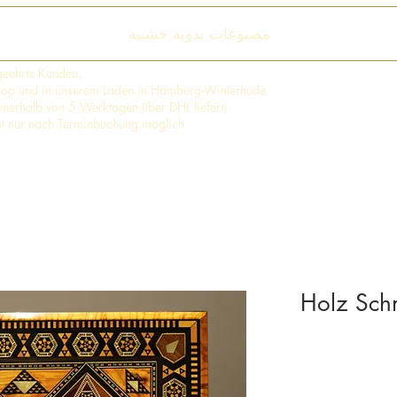
مصنوعات يدوية خشبية
geehrte Kunden,
shop und in unserem Laden in Hamburg-Winterhude
 innerhalb von 5 Werktagen über DHL liefern.
st nur nach Terminbuchung möglich
Holz Schm