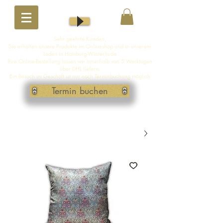
Sehr geehrte Kunden,
Sie erhalten unsere Produkte im Onlineshop und in unserem
Laden in Hamburg-Winterhude
Ihre Online-Bestellung lassen wir innerhalb von 5 Werktagen
über DHL liefern.
Ein Besuch im Geschäft ist nur nach Terminbuchung möglich
Termin buchen