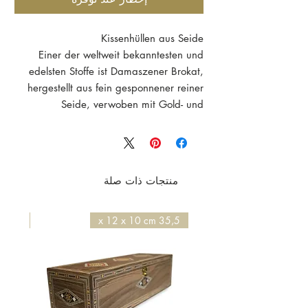
Kissenhüllen aus Seide
Einer der weltweit bekanntesten und
edelsten Stoffe ist Damaszener Brokat,
hergestellt aus fein gesponnener reiner
Seide, verwoben mit Gold- und
Silberfäden.
Unsere Kissenhüllen bestehen aus sieben
verschiedenfarbigen Seidenfäden, aus
jeweils einer Grundfarbe mit farblich
منتجات ذات صلة
harmonisch aufeinander abgestimmten
kunstvollen Mustern, oft durchwirkt mit
Gold- oder Silberfäden.
50 x 50 x 4,2 cm
35,5 x 12 x 10 cm
Die Farben changieren mit dem Wechsel
des Lichts und des Blickwinkels und
vermitteln einen Eindruck vom Zauber
und Eleganz orientalischer Pracht.
Die Kissen sind jeweils
42 x 42 cm
groß,