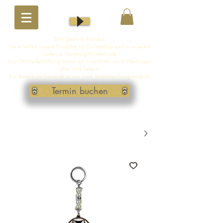
Sehr geehrte Kunden,
Sie erhalten unsere Produkte im Onlineshop und in unserem
Laden in Hamburg-Winterhude
Ihre Online-Bestellung lassen wir innerhalb von 5 Werktagen
über DHL liefern.
Ein Besuch im Geschäft ist nur nach Terminbuchung möglich
Termin buchen