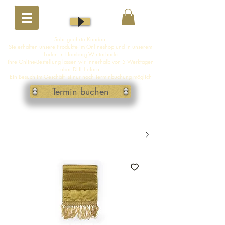
Sehr geehrte Kunden,
Sie erhalten unsere Produkte im Onlineshop und in unserem
Laden in Hamburg-Winterhude
Ihre Online-Bestellung lassen wir innerhalb von 5 Werktagen
über DHL liefern.
Ein Besuch im Geschäft ist nur nach Terminbuchung möglich
Termin buchen