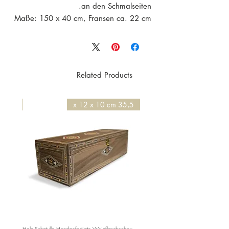
an den Schmalseiten.
Maße: 150 x 40 cm, Fransen ca. 22 cm
an jeder Seite.
Die Maße können um 1-2 cm abweichen,
da jedes Stück einzeln in Handarbeit
hergestellt wird.
Related Products
50 x 50 x 4,2 cm
35,5 x 12 x 10 cm
e BC525
Holz Schatulle Handgefertigte Weinflaschenbox