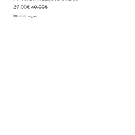
Sale Price
Regular Price
29.00€
40.00€
ضريبة Included
Impressum
AGB
Top