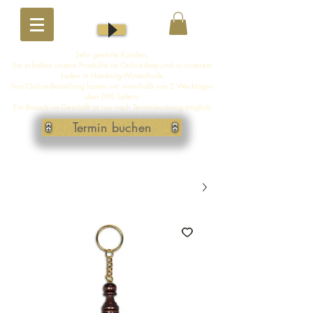
Sehr geehrte Kunden,
Sie erhalten unsere Produkte im Onlineshop und in unserem
Laden in Hamburg-Winterhude
Ihre Online-Bestellung lassen wir innerhalb von 5 Werktagen
über DHL liefern.
Ein Besuch im Geschäft ist nur nach Terminbuchung möglich
Termin buchen