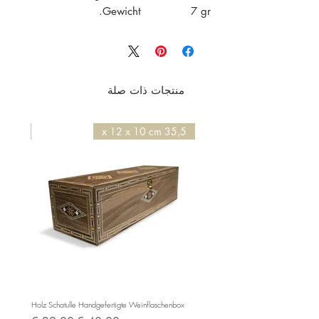
Gewicht 7 gr.
منتجات ذات صلة
50 x 50 x 4,2 cm
35,5 x 12 x 10 cm
e BC525
Holz Schatulle Handgefertigte Weinflaschenbox