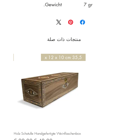
Gewicht 7 gr.
منتجات ذات صلة
50 x 50 x 4,2 cm
35,5 x 12 x 10 cm
e BC525
Holz Schatulle Handgefertigte Weinflaschenbox