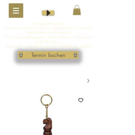
Sehr geehrte Kunden,
Sie erhalten unsere Produkte im Onlineshop und in unserem
Laden in Hamburg-Winterhude
Ihre Online-Bestellung lassen wir innerhalb von 5 Werktagen
über DHL liefern.
Ein Besuch im Geschäft ist nur nach Terminbuchung möglich
Termin buchen