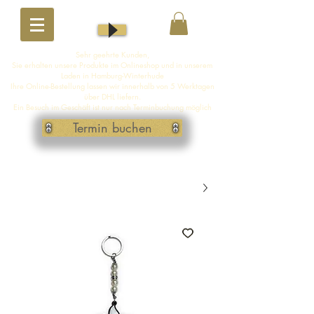
Sehr geehrte Kunden,
Sie erhalten unsere Produkte im Onlineshop und in unserem
Laden in Hamburg-Winterhude
Ihre Online-Bestellung lassen wir innerhalb von 5 Werktagen
über DHL liefern.
Ein Besuch im Geschäft ist nur nach Terminbuchung möglich
Termin buchen