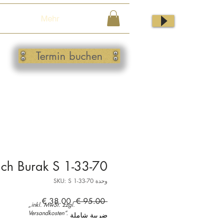
Mehr
Termin buchen
ich Burak S 1-33-70
وحدة SKU: S 1-33-70
سعر
سعر
 ‏95.00 € 
„inkl. MwSt. zzgl.
عادي
البيع
Versandkosten“.
ضريبة شاملة