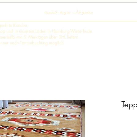
مصنوعات يدوية خشبية
geehrte Kunden,
shop und in unserem Laden in Hamburg-Winterhude
 innerhalb von 5 Werktagen über DHL liefern.
st nur nach Terminbuchung möglich
Tepp