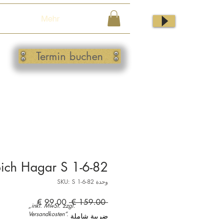
Mehr
Termin buchen
ich Hagar S 1-6-82
وحدة SKU: S 1-6-82
سعر
سعر
 ‏159.00 € 
„inkl. MwSt. zzgl.
عادي
البيع
Versandkosten“.
ضريبة شاملة