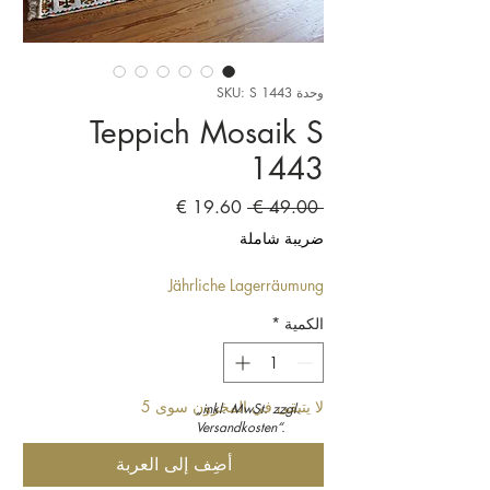
وحدة SKU: S 1443
Teppich Mosaik S
1443
سعر
سعر
 ‏49.00 € 
عادي
البيع
ضريبة شاملة
Jährliche Lagerräumung
الكمية
*
لا يتبقى في المخزون سوى 5
„inkl. MwSt. zzgl.
Versandkosten“.
أضِف إلى العربة