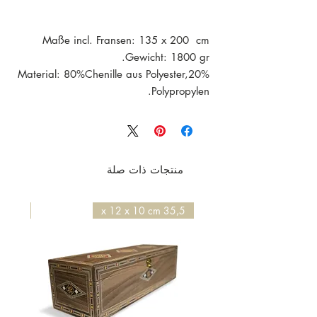
Maße incl. Fransen: 135 x 200 cm
Gewicht: 1800 gr.
Material: 80%Chenille aus Polyester,20%
Polypropylen.
Maschinenwaschbar ( 30°
Feinwaschmittel)
Der Teppich ist neu und in
einwandfreiem Zustand
منتجات ذات صلة
50 x 50 x 4,2 cm
35,5 x 12 x 10 cm