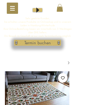
Sehr geehrte Kunden,
Sie erhalten unsere Produkte im Onlineshop und in unserem
Laden in Hamburg-Winterhude
Ihre Online-Bestellung lassen wir innerhalb von 5 Werktagen
über DHL liefern.
Ein Besuch im Geschäft ist nur nach Terminbuchung möglich
Termin buchen