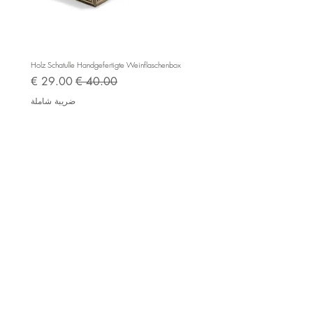
e BC525
Holz Schatulle Handgefertigte Weinflaschenbox
سعر عادي
سعر البيع
ضريبة شاملة
Impressum
AGB