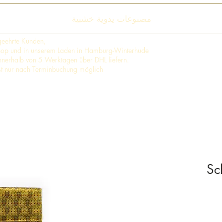
مصنوعات يدوية خشبية
geehrte Kunden,
shop und in unserem Laden in Hamburg-Winterhude
 innerhalb von 5 Werktagen über DHL liefern.
st nur nach Terminbuchung möglich
Sc