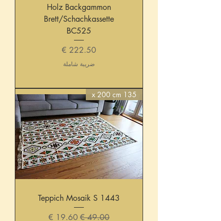
Holz Backgammon
Brett/Schachkassette
BC525
السعر
ضريبة شاملة
135 x 200 cm
Teppich Mosaik S 1443
سعر عادي
سعر البيع