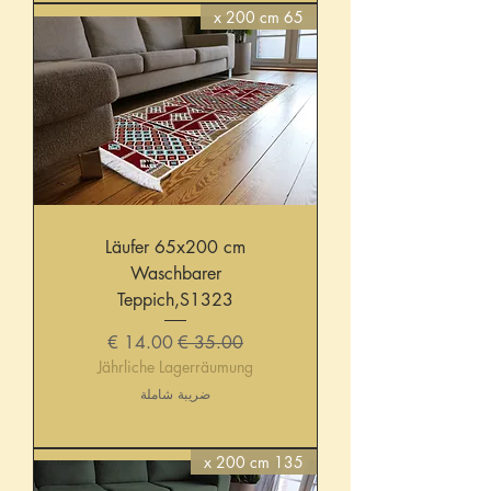
65 x 200 cm
Läufer 65x200 cm
Waschbarer
Teppich,S1323
سعر عادي
سعر البيع
Jährliche Lagerräumung
ضريبة شاملة
135 x 200 cm