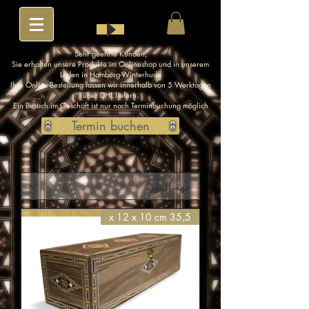
Sehr geehrte Kunden,
Sie erhalten unsere Produkte im Onlineshop und in unserem
Laden in Hamburg-Winterhude
Ihre Online-Bestellung lassen wir innerhalb von 5 Werktagen
über DHL liefern.
Ein Besuch im Geschäft ist nur nach Terminbuchung möglich
Termin buchen
35,5 x 12 x 10 cm