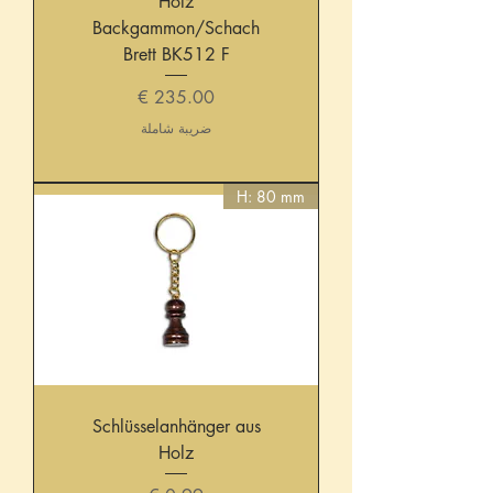
Holz
Backgammon/Schach
Brett BK512 F
السعر
ضريبة شاملة
H: 80 mm
Schlüsselanhänger aus
Holz